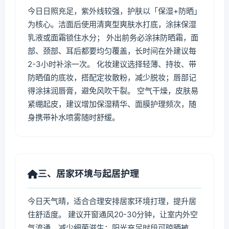
今日日照充足，紫外线较强，护肤以「保湿+防晒」
为核心。洁面后使用清爽型爽肤水打底，涂抹保湿
乳液或面霜锁住水分； 外出前务必涂抹防晒霜，面
部、颈部、耳后都要均匀覆盖，长时间在外建议每
2-3小时补涂一次。 化妆建议选择轻薄、持妆、带
防晒值的底妆，搭配定妆散粉，减少脱妆；唇部记
得涂抹润唇膏，避免风吹干裂。 空气干燥，皮肤易
紧绷起皮，建议增加保湿精华、面膜护理频次，随
身携带补水喷雾随时舒缓。
三、居家环境与起居护理
今日天气晴，适合合理安排居家环境打理，提升居
住舒适度。 建议开窗通风20-30分钟，让室内外空
气流通，减少细菌滋生；阳光充足时段可晾晒被