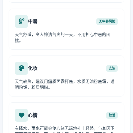
中暑
无中暑风险
天气舒适，令人神清气爽的一天，不用担心中暑的困
扰。
化妆
去油
天气较热，建议用露质面霜打底，水质无油粉底霜，透
明粉饼，粉质胭脂。
心情
较差
有降水，雨水可能会使心绪无端地挂上轻愁，与其因下