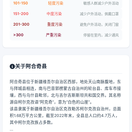
101-150
轻度污染
敏感人群减少户外活动
151-200
中度污染
减少户外活动，佩戴口罩
201-300
重度污染
避免户外活动，关闭门窗
>300
严重污染
停留在室内，减少通风
关于阿合奇县
阿合奇县位于新疆维吾尔自治区西部，地处天山南脉腹地，东
与拜城县相连，南与巴音郭楞蒙古自治州的轮台县、库车市接
壤，西与乌什县毗邻，北与吉尔吉斯斯坦共和国交界。其名称
源自柯尔克孜语“阿克奇”，意为“白色的山崖”。
该县隶属于新疆维吾尔自治区克孜勒苏柯尔克孜自治州，总面
积1.68万平方公里，截至2022年末，全县总人口约4.7万人，
其中柯尔克孜族占多数。
...