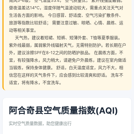
南风5-6级， 空气湿度53%， 空气质量优， 紫外线强度最弱。
昼夜温差达14℃，湿度伴随气温波动较大，需重点关注天气对
生活各方面的影响。 今日感冒、舒适度、空气污染扩散条件、
旅游等指数比较舒适； 需要注意过敏、晾晒、心情、晨练、运
动等相关事宜。
天气热，建议着短裙、短裤、短薄外套、T恤等夏季服装。
紫外线最弱，属弱紫外线辐射天气，无需特别防护。若长期在户
外，建议涂擦SPF在8-12之间的防晒护肤品。 在晨练方面，不
宜，有较强降水，风力稍大，请避免户外晨练，建议在室内做适
当锻炼，保持身体健康。 舒适，白天温度适宜，风力不大，相
信您在这样的天气条件下，应会感到比较清爽和舒适。 洗车不
适宜，将有降水，不宜洗车。
阿合奇县空气质量指数(AQI)
实时空气质量数据，助您健康出行